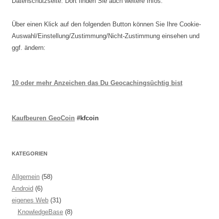
Datenschutzseite. Dort finden Sie auch weitere Infos.
Über einen Klick auf den folgenden Button können Sie Ihre Cookie-
Auswahl/Einstellung/Zustimmung/Nicht-Zustimmung einsehen und
ggf. ändern:
10 oder mehr Anzeichen das Du Geocachingsüchtig bist
Kaufbeuren GeoCoin
#kfcoin
KATEGORIEN
Allgemein
(58)
Android
(6)
eigenes Web
(31)
KnowledgeBase
(8)