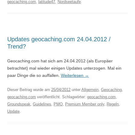
geocaching.com
,
latitude47
,
Nordseetaufe
.
Updates geocaching.com 24.04.2012 /
Trend?
Geocaching.com hat sich am 24.04.2012 (als Europäer
betrachtet) mal wieder einigen Updates unterzogen. Mal ein
paar Dinge die so auffallen.
Weiterlesen
→
Dieser Beitrag wurde am
25/04/2012
unter
Allgemein
,
Geocaching
,
geocaching.com
veröffentlicht. Schlagwörter:
geocaching.com
,
Groundspeak
,
Guidelines
,
PMO
,
Premium Member only
,
Regeln
,
Update
.