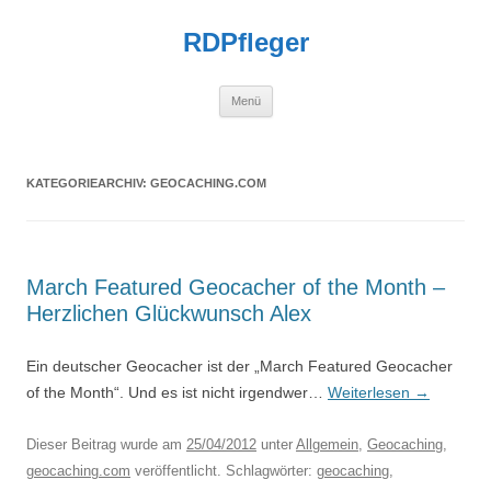
Zum
Inhalt
RDPfleger
springen
Menü
KATEGORIEARCHIV:
GEOCACHING.COM
March Featured Geocacher of the Month –
Herzlichen Glückwunsch Alex
Ein deutscher Geocacher ist der „March Featured Geocacher
of the Month“. Und es ist nicht irgendwer…
Weiterlesen
→
Dieser Beitrag wurde am
25/04/2012
unter
Allgemein
,
Geocaching
,
geocaching.com
veröffentlicht. Schlagwörter:
geocaching
,