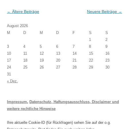
Beitragsnavigation
←
Ältere Beiträge
Neuere Beiträge
→
August 2026
M
D
M
D
F
S
S
1
2
3
4
5
6
7
8
9
10
11
12
13
14
15
16
17
18
19
20
21
22
23
24
25
26
27
28
29
30
31
« Dez.
Impressum
,
Datenschutz, Haftungsausschluss, Disclaimer und
weitere rechtliche Hinweise
Ihre aktuelle Cookie-ID (für Rückfragen) sehen Sie auf der o.g.