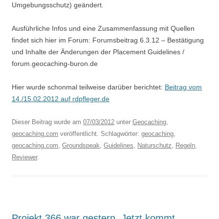
Umgebungsschutz) geändert.
Ausführliche Infos und eine Zusammenfassung mit Quellen
findet sich hier im Forum: Forumsbeitrag 6.3.12 – Bestätigung
und Inhalte der Änderungen der Placement Guidelines /
forum.geocaching-buron.de
Hier wurde schonmal teilweise darüber berichtet:
Beitrag vom
14./15.02.2012 auf rdpfleger.de
Dieser Beitrag wurde am
07/03/2012
unter
Geocaching
,
geocaching.com
veröffentlicht. Schlagwörter:
geocaching
,
geocaching.com
,
Groundspeak
,
Guidelines
,
Naturschutz
,
Regeln
,
Reviewer
.
Projekt 366 war gestern. Jetzt kommt