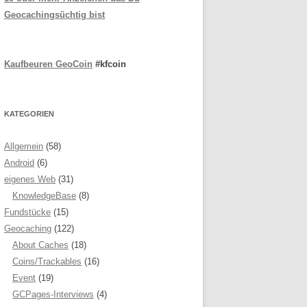
Geocachingsüchtig bist
Kaufbeuren GeoCoin
#kfcoin
KATEGORIEN
Allgemein
(58)
Android
(6)
eigenes Web
(31)
KnowledgeBase
(8)
Fundstücke
(15)
Geocaching
(122)
About Caches
(18)
Coins/Trackables
(16)
Event
(19)
GCPages-Interviews
(4)