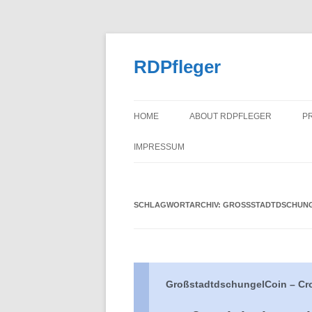
Zum
Inhalt
springen
RDPfleger
HOME
ABOUT RDPFLEGER
P
IMPRESSUM
SCHLAGWORTARCHIV:
GROSSSTADTDSCHUNG
GroßstadtdschungelCoin – C