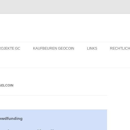
ROJEKTE GC
KAUFBEUREN GEOCOIN
LINKS
RECHTLICH
GCBLOGS.DE
CACHESUL
ELCOIN
rowdfunding