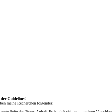
der Guidelines!
aben meine Recherchen folgendes:
kannte Seite des Teams Anhalt. Es handelt sich rein um einen Vorschl