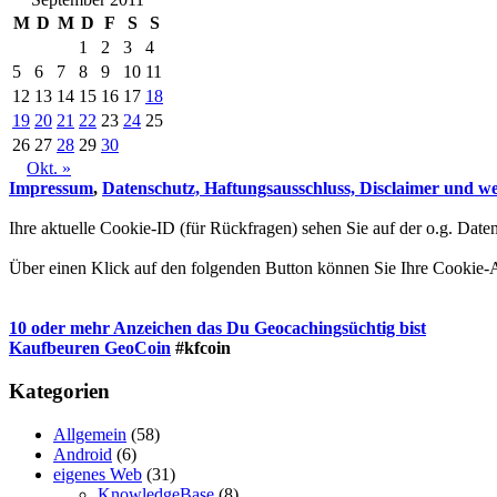
M
D
M
D
F
S
S
1
2
3
4
5
6
7
8
9
10
11
12
13
14
15
16
17
18
19
20
21
22
23
24
25
26
27
28
29
30
Okt. »
Impressum
,
Datenschutz, Haftungsausschluss, Disclaimer und wei
Ihre aktuelle Cookie-ID (für Rückfragen) sehen Sie auf der o.g. Daten
Über einen Klick auf den folgenden Button können Sie Ihre Cookie
10 oder mehr Anzeichen das Du Geocachingsüchtig bist
Kaufbeuren GeoCoin
#kfcoin
Kategorien
Allgemein
(58)
Android
(6)
eigenes Web
(31)
KnowledgeBase
(8)