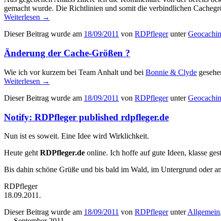
gemacht wurde. Die Richtlinien und somit die verbindlichen Cachegrö
Weiterlesen
→
Dieser Beitrag wurde am
18/09/2011
von
RDPfleger
unter
Geocachi
Änderung der Cache-Größen ?
Wie ich vor kurzem bei Team Anhalt und bei
Bonnie & Clyde
gesehen
Weiterlesen
→
Dieser Beitrag wurde am
18/09/2011
von
RDPfleger
unter
Geocachi
Notify: RDPfleger published rdpfleger.de
Nun ist es soweit. Eine Idee wird Wirklichkeit.
Heute geht
RDPfleger.de
online. Ich hoffe auf gute Ideen, klasse ge
Bis dahin schöne Grüße und bis bald im Wald, im Untergrund oder an
RDPfleger
18.09.2011.
Dieser Beitrag wurde am
18/09/2011
von
RDPfleger
unter
Allgemein
September 2011