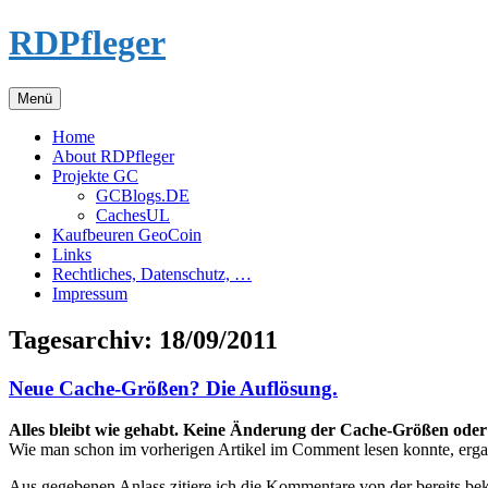
Zum
RDPfleger
Inhalt
springen
Menü
Home
About RDPfleger
Projekte GC
GCBlogs.DE
CachesUL
Kaufbeuren GeoCoin
Links
Rechtliches, Datenschutz, …
Impressum
Tagesarchiv:
18/09/2011
Neue Cache-Größen? Die Auflösung.
Alles bleibt wie gehabt. Keine Änderung der Cache-Größen oder 
Wie man schon im vorherigen Artikel im Comment lesen konnte, erg
Aus gegebenen Anlass zitiere ich die Kommentare von der bereits be