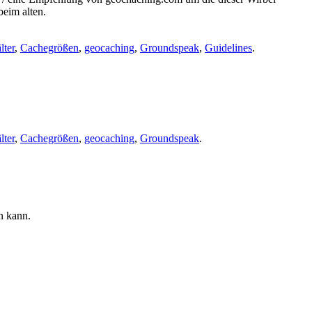
beim alten.
lter
,
Cachegrößen
,
geocaching
,
Groundspeak
,
Guidelines
.
lter
,
Cachegrößen
,
geocaching
,
Groundspeak
.
n kann.