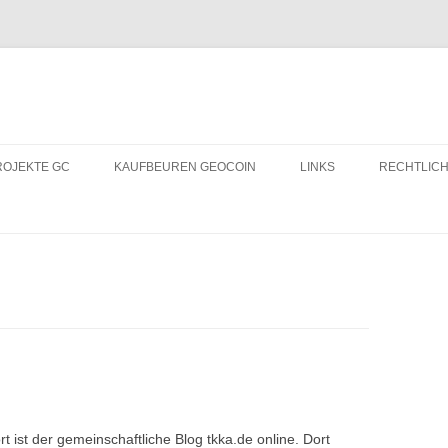
ROJEKTE GC
KAUFBEUREN GEOCOIN
LINKS
RECHTLICH
GCBLOGS.DE
CACHESUL
rt ist der gemeinschaftliche Blog tkka.de online. Dort