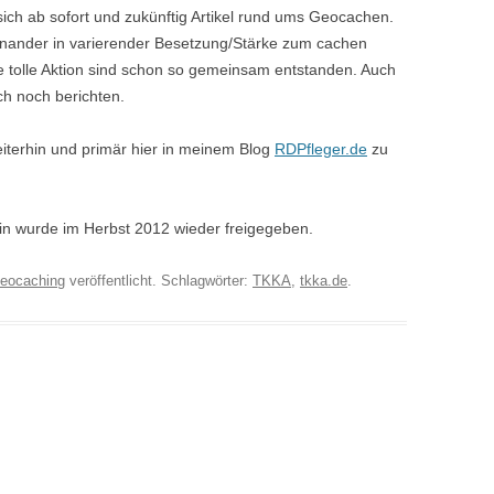
sich ab sofort und zukünftig Artikel rund ums Geocachen.
inander in varierender Besetzung/Stärke zum cachen
 tolle Aktion sind schon so gemeinsam entstanden. Auch
ch noch berichten.
eiterhin und primär hier in meinem Blog
RDPfleger.de
zu
ain wurde im Herbst 2012 wieder freigegeben.
eocaching
veröffentlicht. Schlagwörter:
TKKA
,
tkka.de
.