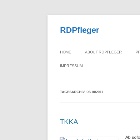
Zum
Inhalt
springen
RDPfleger
HOME
ABOUT RDPFLEGER
P
IMPRESSUM
TAGESARCHIV:
06/10/2011
TKKA
Ab sofo