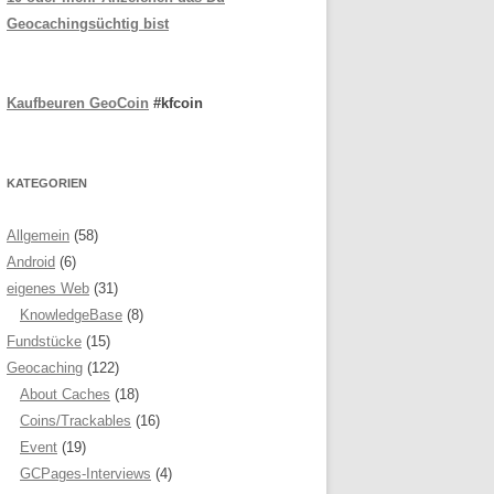
Geocachingsüchtig bist
Kaufbeuren GeoCoin
#kfcoin
KATEGORIEN
Allgemein
(58)
Android
(6)
eigenes Web
(31)
KnowledgeBase
(8)
Fundstücke
(15)
Geocaching
(122)
About Caches
(18)
Coins/Trackables
(16)
Event
(19)
GCPages-Interviews
(4)