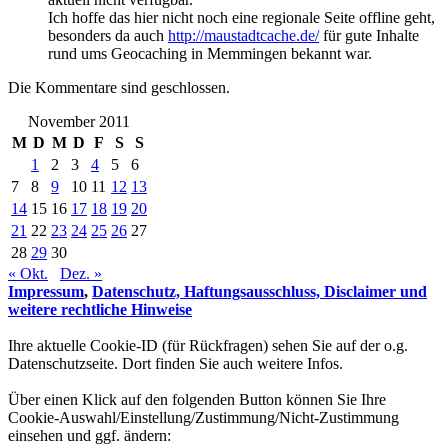
Ich hoffe das hier nicht noch eine regionale Seite offline geht,
besonders da auch
http://maustadtcache.de/
für gute Inhalte
rund ums Geocaching in Memmingen bekannt war.
Die Kommentare sind geschlossen.
November 2011
M
D
M
D
F
S
S
1
2
3
4
5
6
7
8
9
10
11
12
13
14
15
16
17
18
19
20
21
22
23
24
25
26
27
28
29
30
« Okt.
Dez. »
Impressum
,
Datenschutz, Haftungsausschluss, Disclaimer und
weitere rechtliche Hinweise
Ihre aktuelle Cookie-ID (für Rückfragen) sehen Sie auf der o.g.
Datenschutzseite. Dort finden Sie auch weitere Infos.
Über einen Klick auf den folgenden Button können Sie Ihre
Cookie-Auswahl/Einstellung/Zustimmung/Nicht-Zustimmung
einsehen und ggf. ändern: