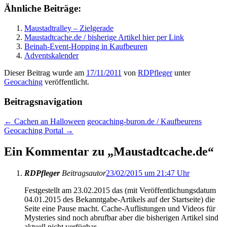
Ähnliche Beiträge:
Maustadtralley – Zielgerade
Maustadtcache.de / bisherige Artikel hier per Link
Beinah-Event-Hopping in Kaufbeuren
Adventskalender
Dieser Beitrag wurde am
17/11/2011
von
RDPfleger
unter
Geocaching
veröffentlicht.
Beitragsnavigation
←
Cachen an Halloween
geocaching-buron.de / Kaufbeurens
Geocaching Portal
→
Ein Kommentar zu „
Maustadtcache.de
“
RDPfleger
Beitragsautor
23/02/2015 um 21:47 Uhr
Festgestellt am 23.02.2015 das (mit Veröffentlichungsdatum
04.01.2015 des Bekanntgabe-Artikels auf der Startseite) die
Seite eine Pause macht. Cache-Auflistungen und Videos für
Mysteries sind noch abrufbar aber die bisherigen Artikel sind
aktuell nicht verfügbar.