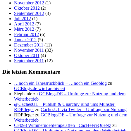
November 2012
(1)
Oktober 2012
(2)
September 2012
(3)
Juli 2012
(1)
April 2012
(7)
März 2012
(7)
Februar 2012
(6)
Januar 2012
(5)
Dezember 2011
(11)
November 2011
(32)
Oktober 2011
(4)
September 2011
(12)
Die letzten Kommentare
…noch ein Jahresrückblick – …noch ein Geoblog
zu
GCBlogs.de wird archiviert
Stephanie
zu
GCBlogsDE – Umfrage zur Nutzung und dem
Weiterbetrieb
@CachesUL – Publish & Unarchiv rund ums Münster |
RDPfleger
zu
CachesUL via Twitter – Umfrage zur Nutzung
RDPfleger
zu
GCBlogsDE – Umfrage zur Nutzung und dem
Weiterbetrieb
CF093 WimmerndeStempelaffen - CacHeFreQueNz
zu
GCBlogsDE – Umfrage zur Nutzung und dem Weiterbetrieb