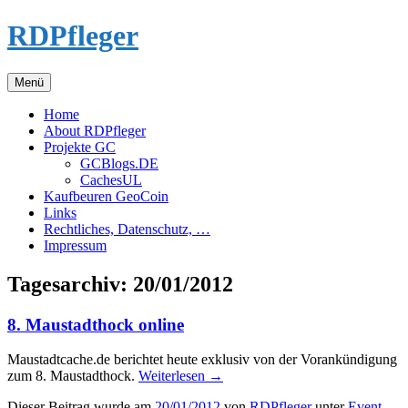
Zum
RDPfleger
Inhalt
springen
Menü
Home
About RDPfleger
Projekte GC
GCBlogs.DE
CachesUL
Kaufbeuren GeoCoin
Links
Rechtliches, Datenschutz, …
Impressum
Tagesarchiv:
20/01/2012
8. Maustadthock online
Maustadtcache.de berichtet heute exklusiv von der Vorankündigung
zum 8. Maustadthock.
Weiterlesen
→
Dieser Beitrag wurde am
20/01/2012
von
RDPfleger
unter
Event
,