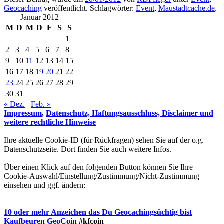
Geocaching
veröffentlicht. Schlagwörter:
Event
,
Maustadtcache.de
.
Januar 2012
M
D
M
D
F
S
S
1
2
3
4
5
6
7
8
9
10
11
12
13
14
15
16
17
18
19
20
21
22
23
24
25
26
27
28
29
30
31
« Dez.
Feb. »
Impressum
,
Datenschutz, Haftungsausschluss, Disclaimer und
weitere rechtliche Hinweise
Ihre aktuelle Cookie-ID (für Rückfragen) sehen Sie auf der o.g.
Datenschutzseite. Dort finden Sie auch weitere Infos.
Über einen Klick auf den folgenden Button können Sie Ihre
Cookie-Auswahl/Einstellung/Zustimmung/Nicht-Zustimmung
einsehen und ggf. ändern:
10 oder mehr Anzeichen das Du Geocachingsüchtig bist
Kaufbeuren GeoCoin
#kfcoin