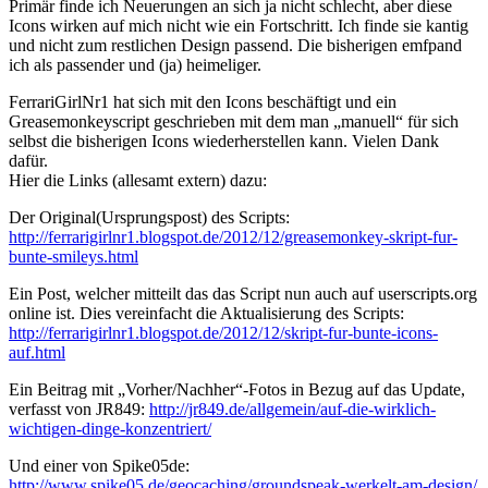
Primär finde ich Neuerungen an sich ja nicht schlecht, aber diese
Icons wirken auf mich nicht wie ein Fortschritt. Ich finde sie kantig
und nicht zum restlichen Design passend. Die bisherigen emfpand
ich als passender und (ja) heimeliger.
FerrariGirlNr1 hat sich mit den Icons beschäftigt und ein
Greasemonkeyscript geschrieben mit dem man „manuell“ für sich
selbst die bisherigen Icons wiederherstellen kann. Vielen Dank
dafür.
Hier die Links (allesamt extern) dazu:
Der Original(Ursprungspost) des Scripts:
http://ferrarigirlnr1.blogspot.de/2012/12/greasemonkey-skript-fur-
bunte-smileys.html
Ein Post, welcher mitteilt das das Script nun auch auf userscripts.org
online ist. Dies vereinfacht die Aktualisierung des Scripts:
http://ferrarigirlnr1.blogspot.de/2012/12/skript-fur-bunte-icons-
auf.html
Ein Beitrag mit „Vorher/Nachher“-Fotos in Bezug auf das Update,
verfasst von JR849:
http://jr849.de/allgemein/auf-die-wirklich-
wichtigen-dinge-konzentriert/
Und einer von Spike05de:
http://www.spike05.de/geocaching/groundspeak-werkelt-am-design/