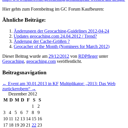
Hier gehts zum Forenbeitrag im GC Forum Kaufbeuren:
Ähnliche Beiträge:
Änderungen der Geocaching-Guidelines 2012-04-24
Updates geocaching.com 24.04.2012 / Trend?
Änderung der Cache-Größen ?
Geocacher of the Month (Nominees for March 2012)
Dieser Beitrag wurde am
29/12/2012
von
RDPfleger
unter
Geocaching
,
geocaching.com
veröffentlicht.
Beitragsnavigation
←
Event am 30.01.2013 in KF
Multiplikator: „2013: Das Web
zurückerobern“
→
Dezember 2012
M
D
M
D
F
S
S
1
2
3
4
5
6
7
8
9
10
11
12
13
14
15
16
17
18
19
20
21
22
23