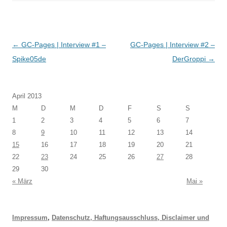
Beitragsnavigation
←
GC-Pages | Interview #1 –
GC-Pages | Interview #2 –
Spike05de
DerGroppi
→
April 2013
M
D
M
D
F
S
S
1
2
3
4
5
6
7
8
9
10
11
12
13
14
15
16
17
18
19
20
21
22
23
24
25
26
27
28
29
30
« März
Mai »
Impressum
,
Datenschutz, Haftungsausschluss, Disclaimer und