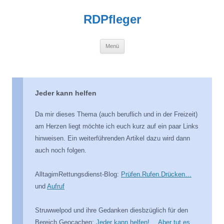
Zum
Inhalt
RDPfleger
springen
Menü
Jeder kann helfen
Da mir dieses Thema (auch beruflich und in der Freizeit)
am Herzen liegt möchte ich euch kurz auf ein paar Links
hinweisen. Ein weiterführenden Artikel dazu wird dann
auch noch folgen.
AlltagimRettungsdienst-Blog:
Prüfen.Rufen.Drücken…
und
Aufruf
Struwwelpod und ihre Gedanken diesbzüglich für den
Bereich Geocachen:
Jeder kann helfen! …Aber tut es