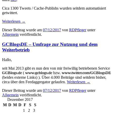
Cica 1300 Tweets / Cache-Publishs wurden seitdem automatisiert
getwittert.
Weiterlesen
→
Dieser Beitrag wurde am
07/12/2017
von
RDPfleger
unter
Allgemein
veröffentlicht.
GCBlogsDE – Umfrage zur Nutzung und dem
Weiterbetrieb
Hallo,
seit Mai 2013 gibt es nun den von mir freiwillig betriebenen Service
GCBlogs.de
(
www.gcblogs.de
bzw.
www.twitter.com/GCBlogsDE
(beides externe Links) ). Über 4.000 Beiträge sind seitdem bisher,
circa über den Feedaggregator gelaufen.
Weiterlesen
→
Dieser Beitrag wurde am
07/12/2017
von
RDPfleger
unter
Allgemein
veröffentlicht.
Dezember 2017
M
D
M
D
F
S
S
1
2
3