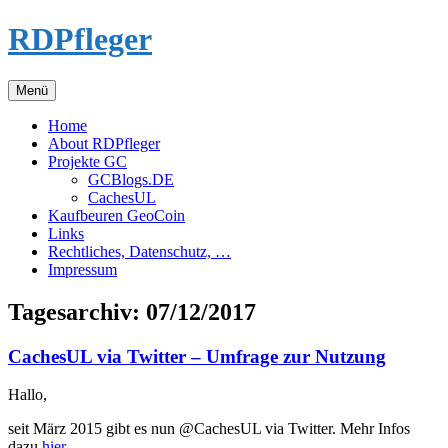
Zum
RDPfleger
Inhalt
springen
Menü
Home
About RDPfleger
Projekte GC
GCBlogs.DE
CachesUL
Kaufbeuren GeoCoin
Links
Rechtliches, Datenschutz, …
Impressum
Tagesarchiv:
07/12/2017
CachesUL via Twitter – Umfrage zur Nutzung
Hallo,
seit März 2015 gibt es nun @CachesUL via Twitter. Mehr Infos
dazu
hier
.