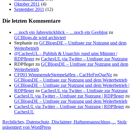
Oktober 2011
(4)
September 2011
(12)
Die letzten Kommentare
…noch ein Jahresrückblick – …noch ein Geoblog
zu
GCBlogs.de wird archiviert
Stephanie
zu
GCBlogsDE – Umfrage zur Nutzung und dem
Weiterbetrieb
@CachesUL – Publish & Unarchiv rund ums Münster |
RDPfleger
zu
CachesUL via Twitter – Umfrage zur Nutzung
RDPfleger
zu
GCBlogsDE – Umfrage zur Nutzung und dem
Weiterbetrieb
CF093 WimmerndeStempelaffen - CacHeFreQueNz
zu
GCBlogsDE – Umfrage zur Nutzung und dem Weiterbetrieb
GCBlogsDE – Umfrage zur Nutzung und dem Weiterbetrieb |
RDPfleger
zu
CachesUL via Twitter – Umfrage zur Nutzung
CachesUL via Twitter – Umfrage zur Nutzung | RDPfleger
zu
GCBlogsDE – Umfrage zur Nutzung und dem Weiterbetrieb
CachesUL via Twitter – Umfrage zur Nutzung | RDPfleger
zu
CachesUL
Rechtliches, Datenschutz, Disclaimer, Haftungsausschluss,…
Stolz
präsentiert von WordPress