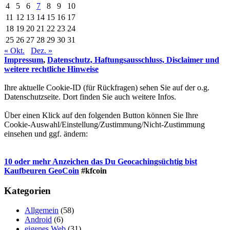
4
5
6
7
8
9
10
11
12
13
14
15
16
17
18
19
20
21
22
23
24
25
26
27
28
29
30
31
« Okt.
Dez. »
Impressum
,
Datenschutz, Haftungsausschluss, Disclaimer und
weitere rechtliche Hinweise
Ihre aktuelle Cookie-ID (für Rückfragen) sehen Sie auf der o.g.
Datenschutzseite. Dort finden Sie auch weitere Infos.
Über einen Klick auf den folgenden Button können Sie Ihre
Cookie-Auswahl/Einstellung/Zustimmung/Nicht-Zustimmung
einsehen und ggf. ändern:
10 oder mehr Anzeichen das Du Geocachingsüchtig bist
Kaufbeuren GeoCoin
#kfcoin
Kategorien
Allgemein
(58)
Android
(6)
eigenes Web
(31)