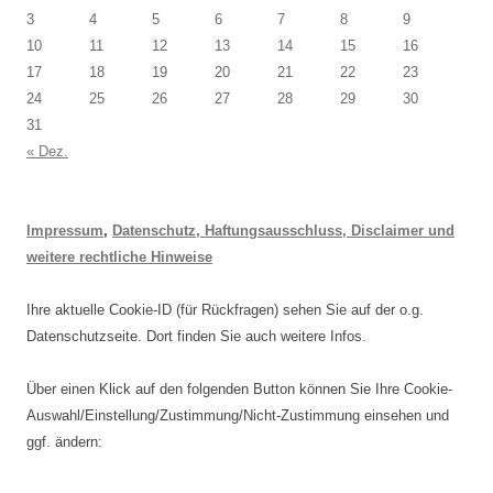
3
4
5
6
7
8
9
10
11
12
13
14
15
16
17
18
19
20
21
22
23
24
25
26
27
28
29
30
31
« Dez.
Impressum
,
Datenschutz, Haftungsausschluss, Disclaimer und
weitere rechtliche Hinweise
Ihre aktuelle Cookie-ID (für Rückfragen) sehen Sie auf der o.g.
Datenschutzseite. Dort finden Sie auch weitere Infos.
Über einen Klick auf den folgenden Button können Sie Ihre Cookie-
Auswahl/Einstellung/Zustimmung/Nicht-Zustimmung einsehen und
ggf. ändern: