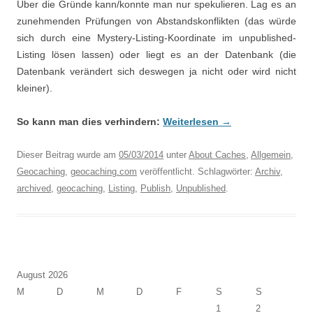
Über die Gründe kann/konnte man nur spekulieren. Lag es an
zunehmenden Prüfungen von Abstandskonflikten (das würde
sich durch eine Mystery-Listing-Koordinate im unpublished-
Listing lösen lassen) oder liegt es an der Datenbank (die
Datenbank verändert sich deswegen ja nicht oder wird nicht
kleiner).
So kann man dies verhindern:
Weiterlesen
→
Dieser Beitrag wurde am
05/03/2014
unter
About Caches
,
Allgemein
,
Geocaching
,
geocaching.com
veröffentlicht. Schlagwörter:
Archiv
,
archived
,
geocaching
,
Listing
,
Publish
,
Unpublished
.
August 2026
M
D
M
D
F
S
S
1
2