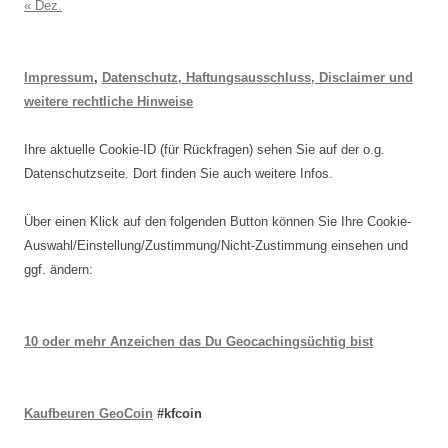
« Dez.
Impressum
,
Datenschutz, Haftungsausschluss, Disclaimer und
weitere rechtliche Hinweise
Ihre aktuelle Cookie-ID (für Rückfragen) sehen Sie auf der o.g.
Datenschutzseite. Dort finden Sie auch weitere Infos.
Über einen Klick auf den folgenden Button können Sie Ihre Cookie-
Auswahl/Einstellung/Zustimmung/Nicht-Zustimmung einsehen und
ggf. ändern:
10 oder mehr Anzeichen das Du Geocachingsüchtig bist
Kaufbeuren GeoCoin
#kfcoin