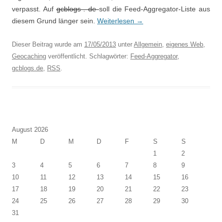
verpasst. Auf
gcblogs . de
soll die Feed-Aggregator-Liste aus
diesem Grund länger sein.
Weiterlesen
→
Dieser Beitrag wurde am
17/05/2013
unter
Allgemein
,
eigenes Web
,
Geocaching
veröffentlicht. Schlagwörter:
Feed-Aggregator
,
gcblogs.de
,
RSS
.
August 2026
M
D
M
D
F
S
S
1
2
3
4
5
6
7
8
9
10
11
12
13
14
15
16
17
18
19
20
21
22
23
24
25
26
27
28
29
30
31