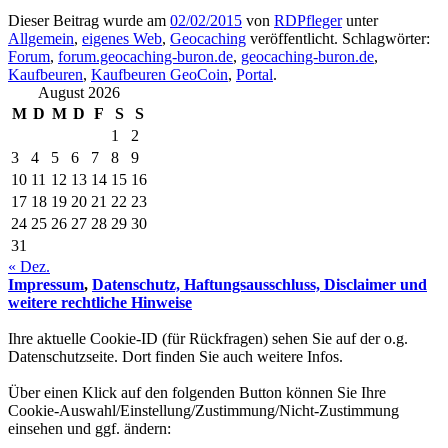
Dieser Beitrag wurde am
02/02/2015
von
RDPfleger
unter
Allgemein
,
eigenes Web
,
Geocaching
veröffentlicht. Schlagwörter:
Forum
,
forum.geocaching-buron.de
,
geocaching-buron.de
,
Kaufbeuren
,
Kaufbeuren GeoCoin
,
Portal
.
August 2026
M
D
M
D
F
S
S
1
2
3
4
5
6
7
8
9
10
11
12
13
14
15
16
17
18
19
20
21
22
23
24
25
26
27
28
29
30
31
« Dez.
Impressum
,
Datenschutz, Haftungsausschluss, Disclaimer und
weitere rechtliche Hinweise
Ihre aktuelle Cookie-ID (für Rückfragen) sehen Sie auf der o.g.
Datenschutzseite. Dort finden Sie auch weitere Infos.
Über einen Klick auf den folgenden Button können Sie Ihre
Cookie-Auswahl/Einstellung/Zustimmung/Nicht-Zustimmung
einsehen und ggf. ändern: