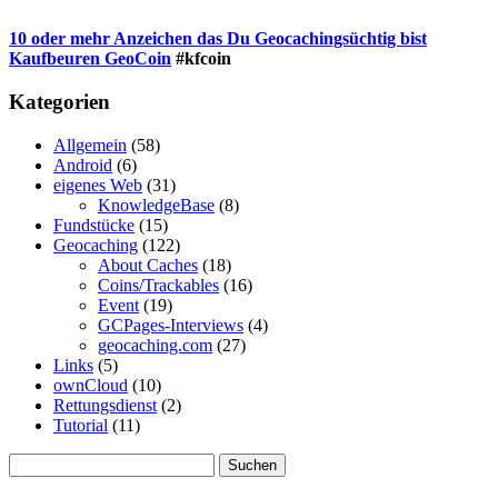
10 oder mehr Anzeichen das Du Geocachingsüchtig bist
Kaufbeuren GeoCoin
#kfcoin
Kategorien
Allgemein
(58)
Android
(6)
eigenes Web
(31)
KnowledgeBase
(8)
Fundstücke
(15)
Geocaching
(122)
About Caches
(18)
Coins/Trackables
(16)
Event
(19)
GCPages-Interviews
(4)
geocaching.com
(27)
Links
(5)
ownCloud
(10)
Rettungsdienst
(2)
Tutorial
(11)
Suchen
nach: