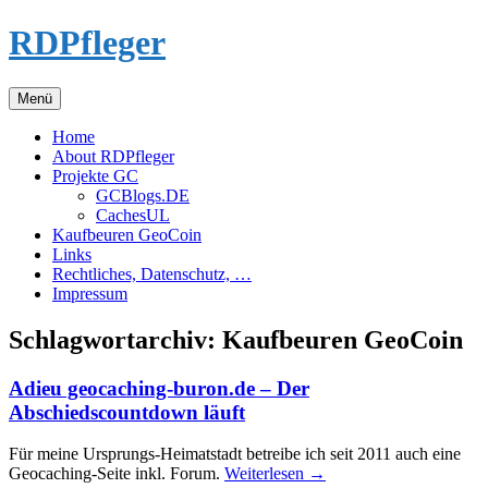
Zum
RDPfleger
Inhalt
springen
Menü
Home
About RDPfleger
Projekte GC
GCBlogs.DE
CachesUL
Kaufbeuren GeoCoin
Links
Rechtliches, Datenschutz, …
Impressum
Schlagwortarchiv:
Kaufbeuren GeoCoin
Adieu geocaching-buron.de – Der
Abschiedscountdown läuft
Für meine Ursprungs-Heimatstadt betreibe ich seit 2011 auch eine
Geocaching-Seite inkl. Forum.
Weiterlesen
→