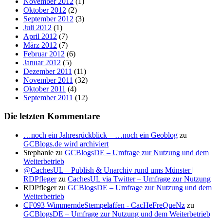
November 2012
(1)
Oktober 2012
(2)
September 2012
(3)
Juli 2012
(1)
April 2012
(7)
März 2012
(7)
Februar 2012
(6)
Januar 2012
(5)
Dezember 2011
(11)
November 2011
(32)
Oktober 2011
(4)
September 2011
(12)
Die letzten Kommentare
…noch ein Jahresrückblick – …noch ein Geoblog
zu
GCBlogs.de wird archiviert
Stephanie
zu
GCBlogsDE – Umfrage zur Nutzung und dem
Weiterbetrieb
@CachesUL – Publish & Unarchiv rund ums Münster |
RDPfleger
zu
CachesUL via Twitter – Umfrage zur Nutzung
RDPfleger
zu
GCBlogsDE – Umfrage zur Nutzung und dem
Weiterbetrieb
CF093 WimmerndeStempelaffen - CacHeFreQueNz
zu
GCBlogsDE – Umfrage zur Nutzung und dem Weiterbetrieb