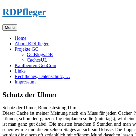
Zum
RDPfleger
Inhalt
springen
Menü
Home
About RDPfleger
Projekte GC
GCBlogs.DE
CachesUL
Kaufbeuren GeoCoin
Links
Rechtliches, Datenschutz, …
Impressum
Schatz der Ulmer
Schatz der Ulmer, Bundesfestung Ulm
Dieser Cache ist meiner Meinung nach ein Muss für jeden Cacher. 
können, schon den ganzen Tag einplanen sollte (untertags), wird ein
ist man ganz gut dabei. Die meisten brauchen 9 Stunden und man wil
sehen würde und die einzelnen Stages an sich sind klasse. Die Logs 
wurden die einem oft gedanklich mit offenem Mund dastehen lassen.