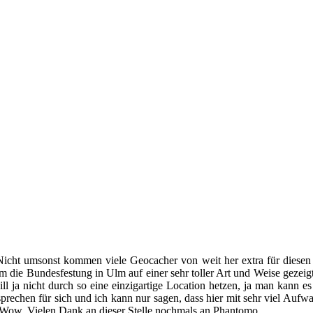
Nicht umsonst kommen viele Geocacher von weit her extra für diesen
em die Bundesfestung in Ulm auf einer sehr toller Art und Weise gezeig
l ja nicht durch so eine einzigartige Location hetzen, ja man kann e
sprechen für sich und ich kann nur sagen, dass hier mit sehr viel Aufw
 Wow. Vielen Dank an dieser Stelle nochmals an Phantomo.