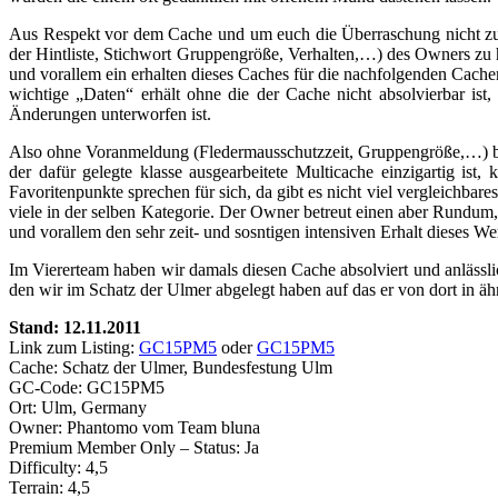
Aus Respekt vor dem Cache und um euch die Überraschung nicht zu 
der Hintliste, Stichwort Gruppengröße, Verhalten,…) des Owners zu 
und vorallem ein erhalten dieses Caches für die nachfolgenden Cache
wichtige „Daten“ erhält ohne die der Cache nicht absolvierbar is
Änderungen unterworfen ist.
Also ohne Voranmeldung (Fledermausschutzzeit, Gruppengröße,…) be
der dafür gelegte klasse ausgearbeitete Multicache einzigartig i
Favoritenpunkte sprechen für sich, da gibt es nicht viel vergleichbar
viele in der selben Kategorie. Der Owner betreut einen aber Rundum, 
und vorallem den sehr zeit- und sosntigen intensiven Erhalt dieses We
Im Viererteam haben wir damals diesen Cache absolviert und anlässl
den wir im Schatz der Ulmer abgelegt haben auf das er von dort in ä
Stand: 12.11.2011
Link zum Listing:
GC15PM5
oder
GC15PM5
Cache: Schatz der Ulmer, Bundesfestung Ulm
GC-Code: GC15PM5
Ort: Ulm, Germany
Owner: Phantomo vom Team bluna
Premium Member Only – Status: Ja
Difficulty: 4,5
Terrain: 4,5