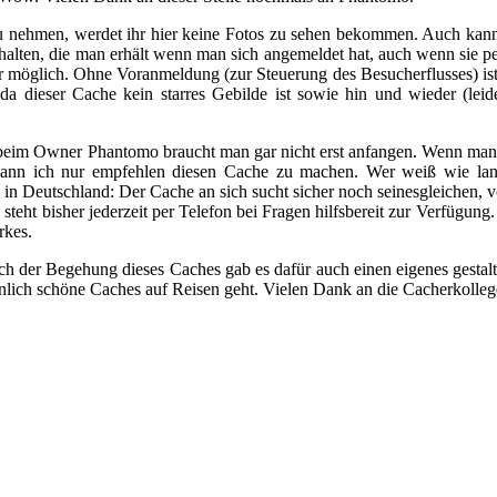
nehmen, werdet ihr hier keine Fotos zu sehen bekommen. Auch kann 
halten, die man erhält wenn man sich angemeldet hat, auch wenn sie pe
r möglich. Ohne Voranmeldung (zur Steuerung des Besucherflusses) ist 
t, da dieser Cache kein starres Gebilde ist sowie hin und wieder (l
im Owner Phantomo braucht man gar nicht erst anfangen. Wenn man i
st, kann ich nur empfehlen diesen Cache zu machen. Wer weiß wie l
es in Deutschland: Der Cache an sich sucht sicher noch seinesgleichen, 
steht bisher jederzeit per Telefon bei Fragen hilfsbereit zur Verfügu
rkes.
ich der Begehung dieses Caches gab es dafür auch einen eigenes gesta
hnlich schöne Caches auf Reisen geht. Vielen Dank an die Cacherkolleg