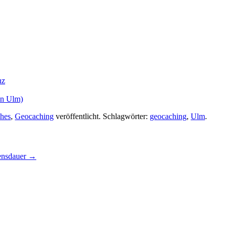
nz
in Ulm)
hes
,
Geocaching
veröffentlicht. Schlagwörter:
geocaching
,
Ulm
.
ensdauer
→