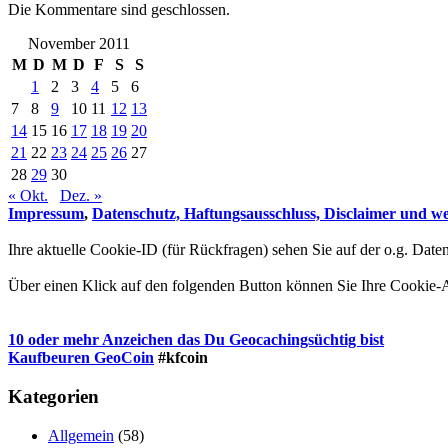
Die Kommentare sind geschlossen.
November 2011
M
D
M
D
F
S
S
1
2
3
4
5
6
7
8
9
10
11
12
13
14
15
16
17
18
19
20
21
22
23
24
25
26
27
28
29
30
« Okt.
Dez. »
Impressum
,
Datenschutz, Haftungsausschluss, Disclaimer und wei
Ihre aktuelle Cookie-ID (für Rückfragen) sehen Sie auf der o.g. Daten
Über einen Klick auf den folgenden Button können Sie Ihre Cookie
10 oder mehr Anzeichen das Du Geocachingsüchtig bist
Kaufbeuren GeoCoin
#kfcoin
Kategorien
Allgemein
(58)