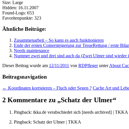
Size: Large
Hidden: 16.11.2007
Found-Logs: 653
Favoritenpunkte: 323
Ähnliche Beiträge:
Zusammenarbeit – So kann es auch funktionieren
Ende der ersten Coinersteigerung zur TreueRettung / erste Bila
Needs maintenance
Nummer zwei und drei sind auch da (Zwei Ulmer sind wieder 
Dieser Beitrag wurde am
12/11/2011
von
RDPfleger
unter
About Cac
Beitragsnavigation
←
Koordinaten korrigieren – Fluch oder Segen ?
Cache Art und Leb
2 Kommentare zu „
Schatz der Ulmer
“
Pingback: tkka.de verabschiedet sich [needs archived] | TKKA
Pingback: Schatz der Ulmer | TKKA