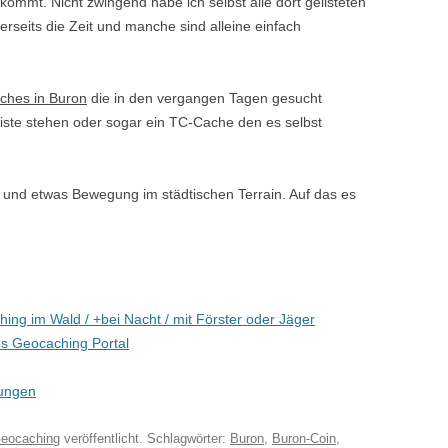
mmt. Nicht zwingend habe ich selbst alle dort gelisteten
erseits die Zeit und manche sind alleine einfach
ches in Buron
die in den vergangen Tagen gesucht
Liste stehen oder sogar ein TC-Cache den es selbst
i und etwas Bewegung im städtischen Terrain. Auf das es
ing im Wald / +bei Nacht / mit Förster oder Jäger
s Geocaching Portal
ungen
eocaching
veröffentlicht. Schlagwörter:
Buron
,
Buron-Coin
,