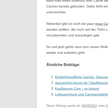
dass man einen Eindruck vom Cache beko
Caches bereits gefunden. Dafür fehlt ein
unerreichbar.
Nebenbei gibt es noch ein paar
neue Ca
werden wollten, die noch auf der ToDo-
vorzubereiten und auszulegen galt.
So und jetzt gehts raus zum neuen Mult
wieder mal aufwärts geht.
Ähnliche Beiträge:
Kinderfreundliche Caches, Geocach
geocaching-buron.de / Kaufbeuren
Kaufbeuren Coin – er kommt
Linksammlung und Cacheempfehl
Dieser Beitrag wurde am
24/03/2012
unter
G