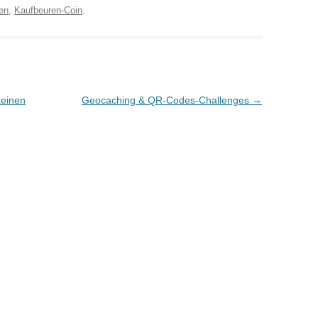
en
,
Kaufbeuren-Coin
.
keinen
Geocaching & QR-Codes-Challenges
→