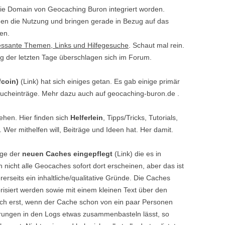
ie Domain von Geocaching Buron integriert worden.
en die Nutzung und bringen gerade in Bezug auf das
en.
essante Themen, Links und Hilfegesuche
. Schaut mal rein.
 der letzten Tage überschlagen sich im Forum.
coin)
(Link) hat sich einiges getan. Es gab einige primär
bucheinträge. Mehr dazu auch auf geocaching-buron.de .
tehen. Hier finden sich
Helferlein
, Tipps/Tricks, Tutorials,
 Wer mithelfen will, Beiträge und Ideen hat. Her damit.
ige der
neuen Caches eingepflegt
(Link) die es in
 nicht alle Geocaches sofort dort erscheinen, aber das ist
rerseits ein inhaltliche/qualitative Gründe. Die Caches
orisiert werden sowie mit einem kleinen Text über den
lich erst, wenn der Cache schon von ein paar Personen
rungen in den Logs etwas zusammenbasteln lässt, so