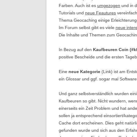
Farben. Auch ist es
umgezogen
und in d
Tutorials und
neue Feautures
vereinfach
Thema Geocaching einige Erleichterung
Im Forum selbst gibt es viele
neue inter
Die Inhalte und Themen zum Geocaching
In Bezug auf den
Kaufbeuren Coin (#kf
positive Bescheide und die ersten Tage
Eine
neue Kategorie
(Link) ist am Ents
ein Glossar und ggf. sogar mal Software.
Und ganz selbstverständlich wurden ein
Kaufbeuren so gibt. Nicht wundern, wenn
einerseits ein Zeit Problem und hat ande
sollen ja entsprechend einsortiert/kateg
Cache dort erscheinen. Dies geht natür
gefunden wurde und sich aus den Erfah