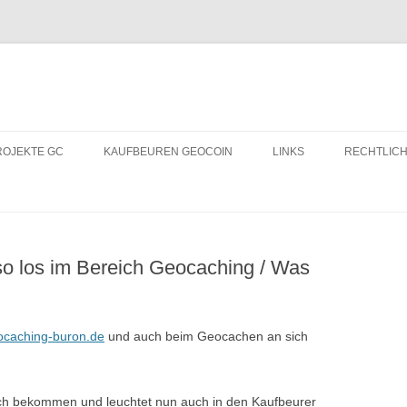
ROJEKTE GC
KAUFBEUREN GEOCOIN
LINKS
RECHTLICH
GCBLOGS.DE
CACHESUL
so los im Bereich Geocaching / Was
ocaching-buron.de
und auch beim Geocachen an sich
ich bekommen und leuchtet nun auch in den Kaufbeurer