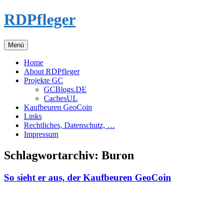
Zum
RDPfleger
Inhalt
springen
Menü
Home
About RDPfleger
Projekte GC
GCBlogs.DE
CachesUL
Kaufbeuren GeoCoin
Links
Rechtliches, Datenschutz, …
Impressum
Schlagwortarchiv:
Buron
So sieht er aus, der Kaufbeuren GeoCoin