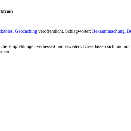
#kfcoin
ckables
,
Geocaching
veröffentlicht. Schlagwörter:
Bekanntmachung
,
B
e-Empfehlungen verbessert und erweitert. Diese lassen sich nun noc
ommen.