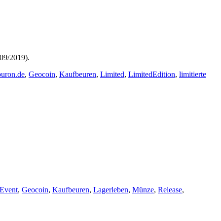
 09/2019).
buron.de
,
Geocoin
,
Kaufbeuren
,
Limited
,
LimitedEdition
,
limitierte
Event
,
Geocoin
,
Kaufbeuren
,
Lagerleben
,
Münze
,
Release
,