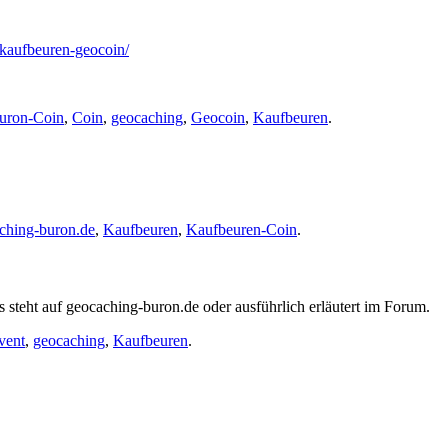
e/kaufbeuren-geocoin/
uron-Coin
,
Coin
,
geocaching
,
Geocoin
,
Kaufbeuren
.
ching-buron.de
,
Kaufbeuren
,
Kaufbeuren-Coin
.
steht auf geocaching-buron.de oder ausführlich erläutert im Forum.
vent
,
geocaching
,
Kaufbeuren
.