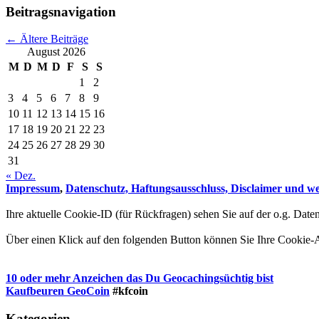
Beitragsnavigation
←
Ältere Beiträge
August 2026
M
D
M
D
F
S
S
1
2
3
4
5
6
7
8
9
10
11
12
13
14
15
16
17
18
19
20
21
22
23
24
25
26
27
28
29
30
31
« Dez.
Impressum
,
Datenschutz, Haftungsausschluss, Disclaimer und wei
Ihre aktuelle Cookie-ID (für Rückfragen) sehen Sie auf der o.g. Daten
Über einen Klick auf den folgenden Button können Sie Ihre Cookie
10 oder mehr Anzeichen das Du Geocachingsüchtig bist
Kaufbeuren GeoCoin
#kfcoin
Kategorien