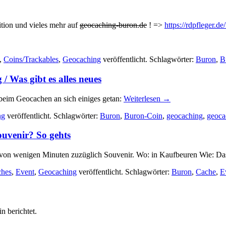
ition und vieles mehr auf
geocaching-buron.de
! =>
https://rdpfleger.d
,
Coins/Trackables
,
Geocaching
veröffentlicht. Schlagwörter:
Buron
,
B
/ Was gibt es alles neues
eim Geocachen an sich einiges getan:
Weiterlesen
→
ng
veröffentlicht. Schlagwörter:
Buron
,
Buron-Coin
,
geocaching
,
geoca
ouvenir? So gehts
 von wenigen Minuten zuzüglich Souvenir. Wo: in Kaufbeuren Wie: Das 
ches
,
Event
,
Geocaching
veröffentlicht. Schlagwörter:
Buron
,
Cache
,
E
 berichtet.