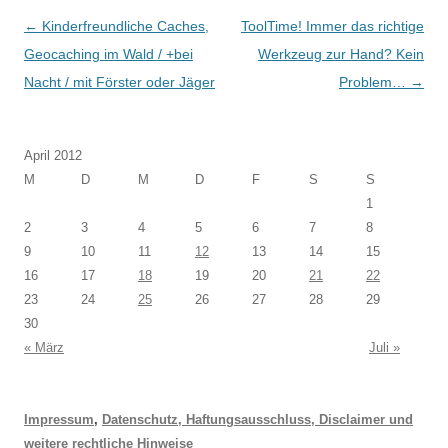
Beitragsnavigation
←
Kinderfreundliche Caches,
ToolTime! Immer das richtige
Geocaching im Wald / +bei
Werkzeug zur Hand? Kein
Nacht / mit Förster oder Jäger
Problem…
→
April 2012
M
D
M
D
F
S
S
1
2
3
4
5
6
7
8
9
10
11
12
13
14
15
16
17
18
19
20
21
22
23
24
25
26
27
28
29
30
« März
Juli »
Impressum
,
Datenschutz, Haftungsausschluss, Disclaimer und
weitere rechtliche Hinweise