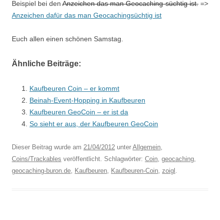
Beispiel bei den
Anzeichen das man Geocaching-süchtig ist.
=>
Anzeichen dafür das man Geocachingsüchtig ist
Euch allen einen schönen Samstag.
Ähnliche Beiträge:
Kaufbeuren Coin – er kommt
Beinah-Event-Hopping in Kaufbeuren
Kaufbeuren GeoCoin – er ist da
So sieht er aus, der Kaufbeuren GeoCoin
Dieser Beitrag wurde am
21/04/2012
unter
Allgemein
,
Coins/Trackables
veröffentlicht. Schlagwörter:
Coin
,
geocaching
,
geocaching-buron.de
,
Kaufbeuren
,
Kaufbeuren-Coin
,
zoigl
.