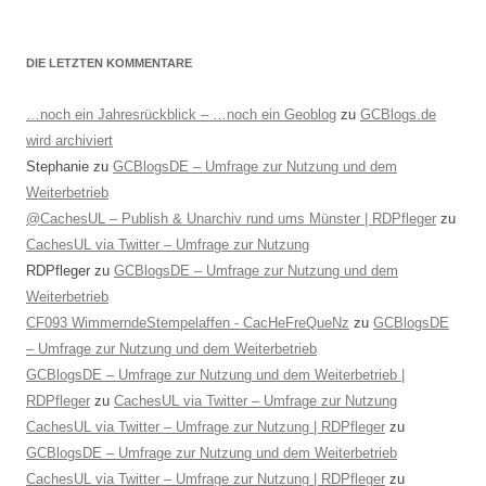
DIE LETZTEN KOMMENTARE
…noch ein Jahresrückblick – …noch ein Geoblog
zu
GCBlogs.de
wird archiviert
Stephanie
zu
GCBlogsDE – Umfrage zur Nutzung und dem
Weiterbetrieb
@CachesUL – Publish & Unarchiv rund ums Münster | RDPfleger
zu
CachesUL via Twitter – Umfrage zur Nutzung
RDPfleger
zu
GCBlogsDE – Umfrage zur Nutzung und dem
Weiterbetrieb
CF093 WimmerndeStempelaffen - CacHeFreQueNz
zu
GCBlogsDE
– Umfrage zur Nutzung und dem Weiterbetrieb
GCBlogsDE – Umfrage zur Nutzung und dem Weiterbetrieb |
RDPfleger
zu
CachesUL via Twitter – Umfrage zur Nutzung
CachesUL via Twitter – Umfrage zur Nutzung | RDPfleger
zu
GCBlogsDE – Umfrage zur Nutzung und dem Weiterbetrieb
CachesUL via Twitter – Umfrage zur Nutzung | RDPfleger
zu