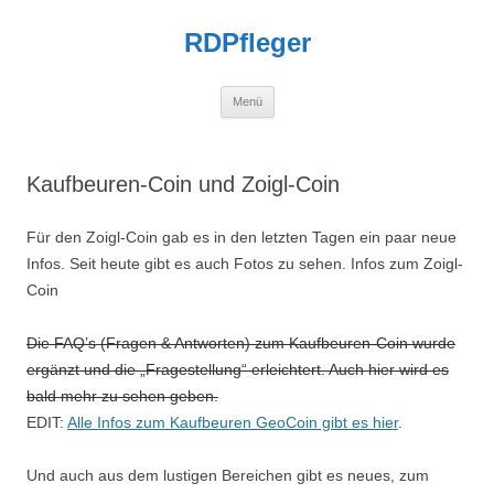
Zum
Inhalt
RDPfleger
springen
Menü
Kaufbeuren-Coin und Zoigl-Coin
Für den Zoigl-Coin gab es in den letzten Tagen ein paar neue
Infos. Seit heute gibt es auch Fotos zu sehen. Infos zum Zoigl-
Coin
Die FAQ’s (Fragen & Antworten) zum Kaufbeuren-Coin wurde
ergänzt und die „Fragestellung“ erleichtert. Auch hier wird es
bald mehr zu sehen geben.
EDIT:
Alle Infos zum Kaufbeuren GeoCoin gibt es hier
.
Und auch aus dem lustigen Bereichen gibt es neues, zum