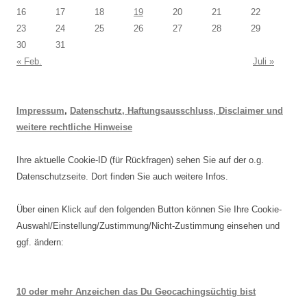
16
17
18
19
20
21
22
23
24
25
26
27
28
29
30
31
« Feb.
Juli »
Impressum
,
Datenschutz, Haftungsausschluss, Disclaimer und
weitere rechtliche Hinweise
Ihre aktuelle Cookie-ID (für Rückfragen) sehen Sie auf der o.g.
Datenschutzseite. Dort finden Sie auch weitere Infos.
Über einen Klick auf den folgenden Button können Sie Ihre Cookie-
Auswahl/Einstellung/Zustimmung/Nicht-Zustimmung einsehen und
ggf. ändern:
10 oder mehr Anzeichen das Du Geocachingsüchtig bist