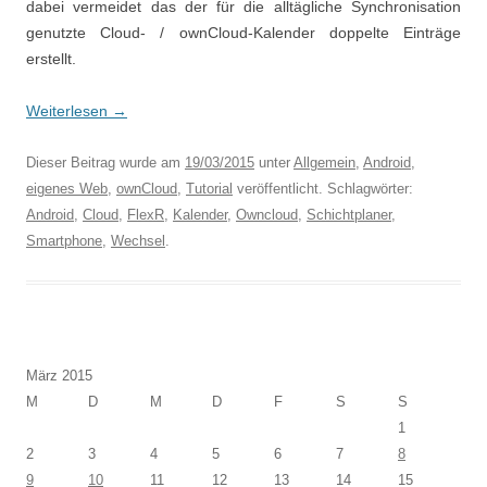
dabei vermeidet das der für die alltägliche Synchronisation
genutzte Cloud- / ownCloud-Kalender doppelte Einträge
erstellt.
Weiterlesen
→
Dieser Beitrag wurde am
19/03/2015
unter
Allgemein
,
Android
,
eigenes Web
,
ownCloud
,
Tutorial
veröffentlicht. Schlagwörter:
Android
,
Cloud
,
FlexR
,
Kalender
,
Owncloud
,
Schichtplaner
,
Smartphone
,
Wechsel
.
März 2015
M
D
M
D
F
S
S
1
2
3
4
5
6
7
8
9
10
11
12
13
14
15