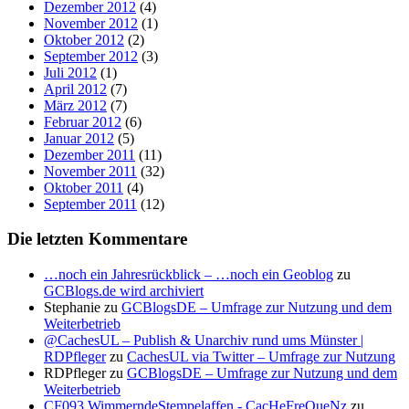
Dezember 2012
(4)
November 2012
(1)
Oktober 2012
(2)
September 2012
(3)
Juli 2012
(1)
April 2012
(7)
März 2012
(7)
Februar 2012
(6)
Januar 2012
(5)
Dezember 2011
(11)
November 2011
(32)
Oktober 2011
(4)
September 2011
(12)
Die letzten Kommentare
…noch ein Jahresrückblick – …noch ein Geoblog
zu
GCBlogs.de wird archiviert
Stephanie
zu
GCBlogsDE – Umfrage zur Nutzung und dem
Weiterbetrieb
@CachesUL – Publish & Unarchiv rund ums Münster |
RDPfleger
zu
CachesUL via Twitter – Umfrage zur Nutzung
RDPfleger
zu
GCBlogsDE – Umfrage zur Nutzung und dem
Weiterbetrieb
CF093 WimmerndeStempelaffen - CacHeFreQueNz
zu