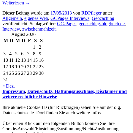
Weiterlesen
→
Dieser Beitrag wurde am
17/05/2013
von
RDPfleger
unter
Allgemein
,
eigenes Web
,
GCPages-Interviews
,
Geocaching
veröffentlicht. Schlagwörter:
GC-Pages
,
geocaching-blogbuch.de
,
Interview
,
zwischenmahlzeit
.
August 2026
M
D
M
D
F
S
S
1
2
3
4
5
6
7
8
9
10
11
12
13
14
15
16
17
18
19
20
21
22
23
24
25
26
27
28
29
30
31
« Dez.
Impressum
,
Datenschutz, Haftungsausschluss, Disclaimer und
weitere rechtliche Hinweise
Ihre aktuelle Cookie-ID (für Rückfragen) sehen Sie auf der o.g.
Datenschutzseite. Dort finden Sie auch weitere Infos.
Über einen Klick auf den folgenden Button können Sie Ihre
Cookie-Auswahl/Einstellung/Zustimmung/Nicht-Zustimmung