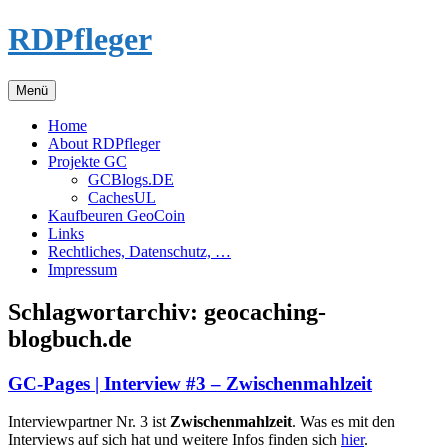
Zum
RDPfleger
Inhalt
springen
Menü
Home
About RDPfleger
Projekte GC
GCBlogs.DE
CachesUL
Kaufbeuren GeoCoin
Links
Rechtliches, Datenschutz, …
Impressum
Schlagwortarchiv:
geocaching-
blogbuch.de
GC-Pages | Interview #3 – Zwischenmahlzeit
Interviewpartner Nr. 3 ist
Zwischenmahlzeit
. Was es mit den
Interviews auf sich hat und weitere Infos finden sich
hier
.