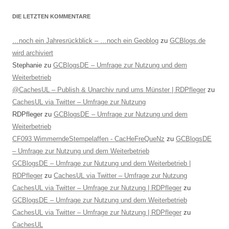
DIE LETZTEN KOMMENTARE
…noch ein Jahresrückblick – …noch ein Geoblog
zu
GCBlogs.de
wird archiviert
Stephanie
zu
GCBlogsDE – Umfrage zur Nutzung und dem
Weiterbetrieb
@CachesUL – Publish & Unarchiv rund ums Münster | RDPfleger
zu
CachesUL via Twitter – Umfrage zur Nutzung
RDPfleger
zu
GCBlogsDE – Umfrage zur Nutzung und dem
Weiterbetrieb
CF093 WimmerndeStempelaffen - CacHeFreQueNz
zu
GCBlogsDE
– Umfrage zur Nutzung und dem Weiterbetrieb
GCBlogsDE – Umfrage zur Nutzung und dem Weiterbetrieb |
RDPfleger
zu
CachesUL via Twitter – Umfrage zur Nutzung
CachesUL via Twitter – Umfrage zur Nutzung | RDPfleger
zu
GCBlogsDE – Umfrage zur Nutzung und dem Weiterbetrieb
CachesUL via Twitter – Umfrage zur Nutzung | RDPfleger
zu
CachesUL