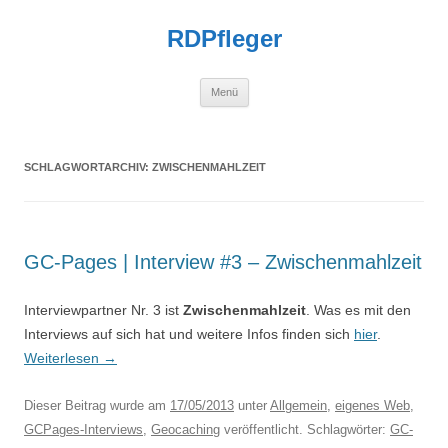
Zum
Inhalt
RDPfleger
springen
Menü
SCHLAGWORTARCHIV:
ZWISCHENMAHLZEIT
GC-Pages | Interview #3 – Zwischenmahlzeit
Interviewpartner Nr. 3 ist
Zwischenmahlzeit
. Was es mit den
Interviews auf sich hat und weitere Infos finden sich
hier
.
Weiterlesen
→
Dieser Beitrag wurde am
17/05/2013
unter
Allgemein
,
eigenes Web
,
GCPages-Interviews
,
Geocaching
veröffentlicht. Schlagwörter:
GC-