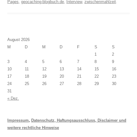
Pages
,
geocaching-blogbuch.de
,
Interview
,
zwischenmahlzeit
.
August 2026
M
D
M
D
F
S
S
1
2
3
4
5
6
7
8
9
10
11
12
13
14
15
16
17
18
19
20
21
22
23
24
25
26
27
28
29
30
31
« Dez.
Impressum
,
Datenschutz, Haftungsausschluss, Disclaimer und
weitere rechtliche Hinweise