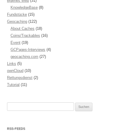
eigenes Web
(31)
KnowledgeBase
(8)
Fundstücke
(15)
Geocaching
(122)
About Caches
(18)
Coins/Trackables
(16)
Event
(19)
GCPages-Interviews
(4)
geocaching.com
(27)
Links
(5)
ownCloud
(10)
Rettungsdienst
(2)
Tutorial
(11)
Suchen
nach:
RSS-FEEDS