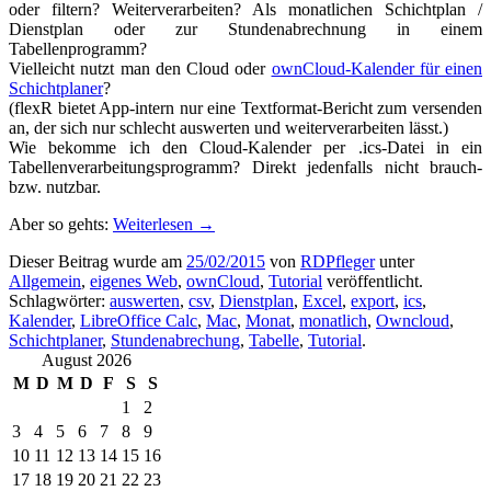
oder filtern? Weiterverarbeiten? Als monatlichen Schichtplan /
Dienstplan oder zur Stundenabrechnung in einem
Tabellenprogramm?
Vielleicht nutzt man den Cloud oder
ownCloud-Kalender für einen
Schichtplaner
?
(flexR bietet App-intern nur eine Textformat-Bericht zum versenden
an, der sich nur schlecht auswerten und weiterverarbeiten lässt.)
Wie bekomme ich den Cloud-Kalender per .ics-Datei in ein
Tabellenverarbeitungsprogramm? Direkt jedenfalls nicht brauch-
bzw. nutzbar.
Aber so gehts:
Weiterlesen
→
Dieser Beitrag wurde am
25/02/2015
von
RDPfleger
unter
Allgemein
,
eigenes Web
,
ownCloud
,
Tutorial
veröffentlicht.
Schlagwörter:
auswerten
,
csv
,
Dienstplan
,
Excel
,
export
,
ics
,
Kalender
,
LibreOffice Calc
,
Mac
,
Monat
,
monatlich
,
Owncloud
,
Schichtplaner
,
Stundenabrechung
,
Tabelle
,
Tutorial
.
August 2026
M
D
M
D
F
S
S
1
2
3
4
5
6
7
8
9
10
11
12
13
14
15
16
17
18
19
20
21
22
23