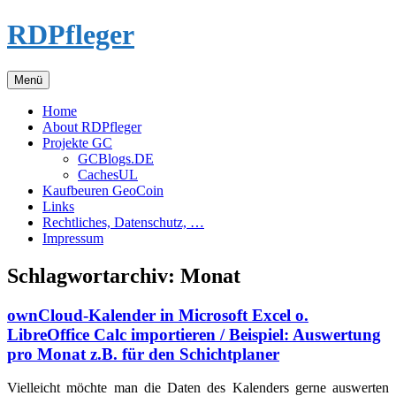
Zum
RDPfleger
Inhalt
springen
Menü
Home
About RDPfleger
Projekte GC
GCBlogs.DE
CachesUL
Kaufbeuren GeoCoin
Links
Rechtliches, Datenschutz, …
Impressum
Schlagwortarchiv:
Monat
ownCloud-Kalender in Microsoft Excel o.
LibreOffice Calc importieren / Beispiel: Auswertung
pro Monat z.B. für den Schichtplaner
Vielleicht möchte man die Daten des Kalenders gerne auswerten