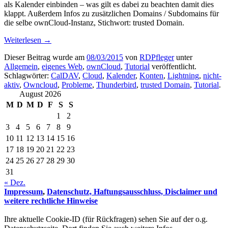
als Kalender einbinden – was gilt es dabei zu beachten damit dies
klappt. Außerdem Infos zu zusätzlichen Domains / Subdomains für
die selbe ownCloud-Instanz, Stichwort: trusted Domain.
Weiterlesen
→
Dieser Beitrag wurde am
08/03/2015
von
RDPfleger
unter
Allgemein
,
eigenes Web
,
ownCloud
,
Tutorial
veröffentlicht.
Schlagwörter:
CalDAV
,
Cloud
,
Kalender
,
Konten
,
Lightning
,
nicht-
aktiv
,
Owncloud
,
Probleme
,
Thunderbird
,
trusted Domain
,
Tutorial
.
August 2026
M
D
M
D
F
S
S
1
2
3
4
5
6
7
8
9
10
11
12
13
14
15
16
17
18
19
20
21
22
23
24
25
26
27
28
29
30
31
« Dez.
Impressum
,
Datenschutz, Haftungsausschluss, Disclaimer und
weitere rechtliche Hinweise
Ihre aktuelle Cookie-ID (für Rückfragen) sehen Sie auf der o.g.