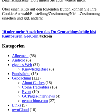
Datenschutzseite. Dort finden Sie auch weitere Infos.
Über einen Klick auf den folgenden Button können Sie Ihre
Cookie-Auswahl/Einstellung/Zustimmung/Nicht-Zustimmung
einsehen und ggf. ändern:
10 oder mehr Anzeichen das Du Geocachingsüchtig bist
Kaufbeuren GeoCoin
#kfcoin
Kategorien
Allgemein
(58)
Android
(6)
eigenes Web
(31)
KnowledgeBase
(8)
Fundstücke
(15)
Geocaching
(122)
About Caches
(18)
Coins/Trackables
(16)
Event
(19)
GCPages-Interviews
(4)
geocaching.com
(27)
Links
(5)
ownCloud
(10)