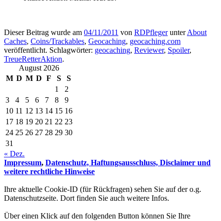
Dieser Beitrag wurde am
04/11/2011
von
RDPfleger
unter
About
Caches
,
Coins/Trackables
,
Geocaching
,
geocaching.com
veröffentlicht. Schlagwörter:
geocaching
,
Reviewer
,
Spoiler
,
TreueRetterAktion
.
August 2026
M
D
M
D
F
S
S
1
2
3
4
5
6
7
8
9
10
11
12
13
14
15
16
17
18
19
20
21
22
23
24
25
26
27
28
29
30
31
« Dez.
Impressum
,
Datenschutz, Haftungsausschluss, Disclaimer und
weitere rechtliche Hinweise
Ihre aktuelle Cookie-ID (für Rückfragen) sehen Sie auf der o.g.
Datenschutzseite. Dort finden Sie auch weitere Infos.
Über einen Klick auf den folgenden Button können Sie Ihre