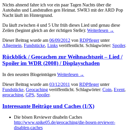
Nichts ahnend fahre ich vor ein paar Tagen Nachts über die
Autobahn und Landstraßen gen Heimat. SWR3 mit der ARD Pop
Nacht läuft im Hintergrund.
Da läuft zwischen 4 und 5 Uhr früh dieses Lied und genau diese
Zeilen (beginnt gleich an der richtigen Stelle):
Weiterlesen
→
Dieser Beitrag wurde am
06/09/2012
von
RDPfleger
unter
Allgemein
,
Fundstücke
,
Links
veröffentlicht. Schlagwörter:
Spoiler
.
Rückblick / Geocachen zur Weihnachtszeit – Lied /
Spoiler im WDR (2008) / Displayschaden
In den neusten Blogeinträgen
Weiterlesen
→
Dieser Beitrag wurde am
03/12/2011
von
RDPfleger
unter
Fundstücke
,
Geocaching
veröffentlicht. Schlagwörter:
Coin
,
Event
,
geocaching
,
GPS
,
Spoiler
.
Interessante Beiträge und Caches (1/X)
Die bösen Reviewer disabeln Caches
http://www.spike05.de/geocaching/die-bosen-reviewer-
disablen-caches