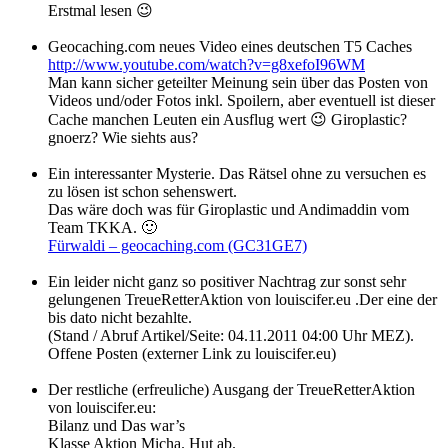
Erstmal lesen 😉
Geocaching.com neues Video eines deutschen T5 Caches
http://www.youtube.com/watch?v=g8xefoI96WM
Man kann sicher geteilter Meinung sein über das Posten von
Videos und/oder Fotos inkl. Spoilern, aber eventuell ist dieser
Cache manchen Leuten ein Ausflug wert 😉 Giroplastic?
gnoerz? Wie siehts aus?
Ein interessanter Mysterie. Das Rätsel ohne zu versuchen es
zu lösen ist schon sehenswert.
Das wäre doch was für Giroplastic und Andimaddin vom
Team TKKA. 🙂
Fürwaldi – geocaching.com (GC31GE7)
Ein leider nicht ganz so positiver Nachtrag zur sonst sehr
gelungenen TreueRetterAktion von louiscifer.eu .Der eine der
bis dato nicht bezahlte.
(Stand / Abruf Artikel/Seite: 04.11.2011 04:00 Uhr MEZ).
Offene Posten (externer Link zu louiscifer.eu)
Der restliche (erfreuliche) Ausgang der TreueRetterAktion
von louiscifer.eu:
Bilanz und Das war’s
Klasse Aktion Micha. Hut ab.