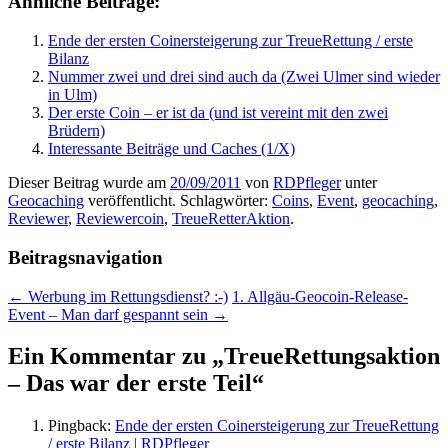
Ähnliche Beiträge:
Ende der ersten Coinersteigerung zur TreueRettung / erste
Bilanz
Nummer zwei und drei sind auch da (Zwei Ulmer sind wieder
in Ulm)
Der erste Coin – er ist da (und ist vereint mit den zwei
Brüdern)
Interessante Beiträge und Caches (1/X)
Dieser Beitrag wurde am
20/09/2011
von
RDPfleger
unter
Geocaching
veröffentlicht. Schlagwörter:
Coins
,
Event
,
geocaching
,
Reviewer
,
Reviewercoin
,
TreueRetterAktion
.
Beitragsnavigation
←
Werbung im Rettungsdienst? :-)
1. Allgäu-Geocoin-Release-
Event – Man darf gespannt sein
→
Ein Kommentar zu „
TreueRettungsaktion
– Das war der erste Teil
“
Pingback:
Ende der ersten Coinersteigerung zur TreueRettung
/ erste Bilanz | RDPfleger