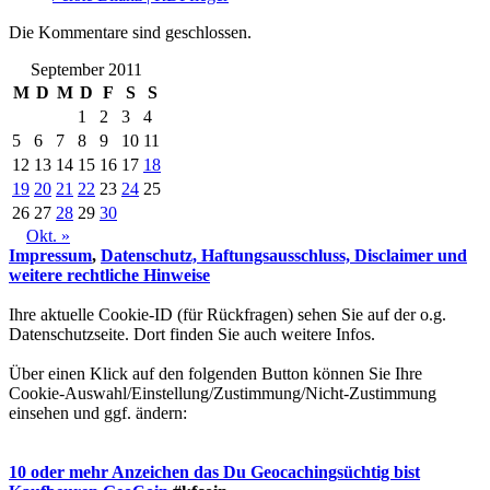
Die Kommentare sind geschlossen.
September 2011
M
D
M
D
F
S
S
1
2
3
4
5
6
7
8
9
10
11
12
13
14
15
16
17
18
19
20
21
22
23
24
25
26
27
28
29
30
Okt. »
Impressum
,
Datenschutz, Haftungsausschluss, Disclaimer und
weitere rechtliche Hinweise
Ihre aktuelle Cookie-ID (für Rückfragen) sehen Sie auf der o.g.
Datenschutzseite. Dort finden Sie auch weitere Infos.
Über einen Klick auf den folgenden Button können Sie Ihre
Cookie-Auswahl/Einstellung/Zustimmung/Nicht-Zustimmung
einsehen und ggf. ändern:
10 oder mehr Anzeichen das Du Geocachingsüchtig bist