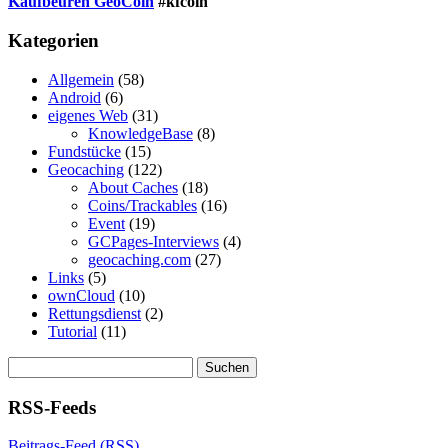
Kaufbeuren GeoCoin
#kfcoin
Kategorien
Allgemein
(58)
Android
(6)
eigenes Web
(31)
KnowledgeBase
(8)
Fundstücke
(15)
Geocaching
(122)
About Caches
(18)
Coins/Trackables
(16)
Event
(19)
GCPages-Interviews
(4)
geocaching.com
(27)
Links
(5)
ownCloud
(10)
Rettungsdienst
(2)
Tutorial
(11)
Suchen
nach:
RSS-Feeds
Beitrags-Feed (RSS)