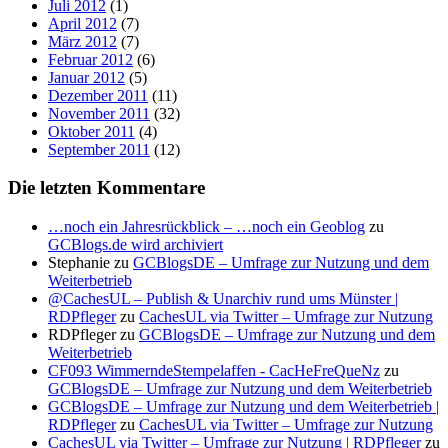
Juli 2012
(1)
April 2012
(7)
März 2012
(7)
Februar 2012
(6)
Januar 2012
(5)
Dezember 2011
(11)
November 2011
(32)
Oktober 2011
(4)
September 2011
(12)
Die letzten Kommentare
…noch ein Jahresrückblick – …noch ein Geoblog
zu
GCBlogs.de wird archiviert
Stephanie
zu
GCBlogsDE – Umfrage zur Nutzung und dem
Weiterbetrieb
@CachesUL – Publish & Unarchiv rund ums Münster |
RDPfleger
zu
CachesUL via Twitter – Umfrage zur Nutzung
RDPfleger
zu
GCBlogsDE – Umfrage zur Nutzung und dem
Weiterbetrieb
CF093 WimmerndeStempelaffen - CacHeFreQueNz
zu
GCBlogsDE – Umfrage zur Nutzung und dem Weiterbetrieb
GCBlogsDE – Umfrage zur Nutzung und dem Weiterbetrieb |
RDPfleger
zu
CachesUL via Twitter – Umfrage zur Nutzung
CachesUL via Twitter – Umfrage zur Nutzung | RDPfleger
zu