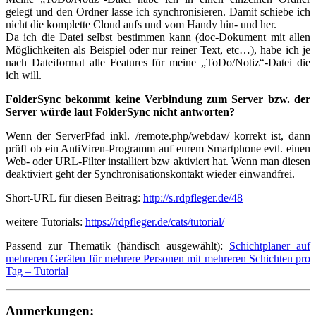
gelegt und den Ordner lasse ich synchronisieren. Damit schiebe ich
nicht die komplette Cloud aufs und vom Handy hin- und her.
Da ich die Datei selbst bestimmen kann (doc-Dokument mit allen
Möglichkeiten als Beispiel oder nur reiner Text, etc…), habe ich je
nach Dateiformat alle Features für meine „ToDo/Notiz“-Datei die
ich will.
FolderSync bekommt keine Verbindung zum Server bzw. der
Server würde laut FolderSync nicht antworten?
Wenn der ServerPfad inkl. /remote.php/webdav/ korrekt ist, dann
prüft ob ein AntiViren-Programm auf eurem Smartphone evtl. einen
Web- oder URL-Filter installiert bzw aktiviert hat. Wenn man diesen
deaktiviert geht der Synchronisationskontakt wieder einwandfrei.
Short-URL für diesen Beitrag:
http://s.rdpfleger.de/48
weitere Tutorials:
https://rdpfleger.de/cats/tutorial/
Passend zur Thematik (händisch ausgewählt):
Schichtplaner auf
mehreren Geräten für mehrere Personen mit mehreren Schichten pro
Tag – Tutorial
Anmerkungen: