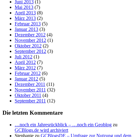
Juni 2013
(1)
Mai 2013
(7)
April 2013
(8)
März 2013
(2)
Februar 2013
(5)
Januar 2013
(3)
Dezember 2012
(4)
November 2012
(1)
Oktober 2012
(2)
September 2012
(3)
Juli 2012
(1)
April 2012
(7)
März 2012
(7)
Februar 2012
(6)
Januar 2012
(5)
Dezember 2011
(11)
November 2011
(32)
Oktober 2011
(4)
September 2011
(12)
Die letzten Kommentare
…noch ein Jahresrückblick – …noch ein Geoblog
zu
GCBlogs.de wird archiviert
Stephanie
zu
GCBlogsDE – Umfrage zur Nutzung und dem