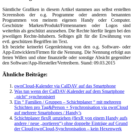
Sämtliche Grafiken in diesem Artikel stammen aus selbst erstellten
Screenshots der o.g. Programme oder anderen benannten
Programmen von meinem eigenen Handy oder Computer.
Geschützte Marken/Produkt/Firmennamen oder Logos sind
weiterhin als geschützt anzusehen. Die Rechte hierfür liegen bei den
jeweiligen Rechte-Inhabern. Selbiges gilt für die Erwähnung von
evtl. geschützen Begriffen im Text.
Ich beziehe keinerlei Gegenleistung von den o.g. Software- oder
App-Entwicklern/Firmen für die Nennung. Die Nennung erfolgt aus
freien Willen und ohne finanzielle oder sonstige Absicht gegenüber
den Software/App-Hersteller/Vertreibern. Stand: 09.03.2015
Ähnliche Beiträge:
ownCloud-Kalender via CalDAV auf das Smartphone
Was tun wenn der CalDAV-Kalender auf dem Smartphone
„nicht“ synchronisiert
Ein “ Familien / Gruppen – Schichtplaner “ mit mehreren
Schichten pro Tag&Person + Synchronisation via ownCloud
auf mehrere Smartphones / Handy’s
Schichtplaner flexR umziehen (flexR von einem Handy aufs
andere / neue „portieren“) ohne doppelte Einträge auf Grund
der Cloud/ownCloud-Synchronisation – kein Hexenwerk