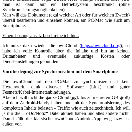
man ist dann auf ein Betriebsystem beschränkt (ohne
Synchronisierungsmöglichkeiten).
Man will das Dokument (egal welcher Art oder für welchen Zweck)
überall bearbeiten und einsehen können, am PC/Mac wie auch am
Smartphone.
Einen Lösungsansatz beschreibe ich hier:
Ich nutze dazu wieder die ownCloud (
https://owncloud.org/
), so
habe ich volle Kontrolle über die Inhalte und bin an keinen
Drittanbieter und eventuelle zukünftige Kosten oder
Diensteinstellungen gebunden.
Vorüberlegung zur Synchronisation mit dem Smartphone
Die ownCloud auf den PC/Mac zu synchronisieren ist kein
Hexenwerk, dank diverser Software (Link) und guter
Festnetz/Kabel-Internetanbindungen.
Aber ich will nicht die ganze Cloud (ggf. bis zu mehreren GB groß)
auf dem Android-Handy haben und mit der Synchronisierung des
kompletten Inhalts belasten – Traffic wie auch zeittechnisch. Ich will
ja nur die „ToDo/Notiz“-Datei aktuell haben und alles andere nicht.
Damit fällt die klassische ownCloud-Android-App weg bzw. ist
außen vor.