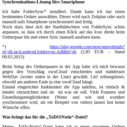
Synchronisations-Lösung fürs Smartphone
Ich habe FolderSync* installiert. Damit kann ich nur einen
bestimmten Ordner auswählen. Dieser wird nach Zeitplan oder auch
manuell aufs Smartphone synchronisiert und fertig.
Noch dazu lässt sich der Startbildschirm von FolderSync schön
anpassen, so dass ich durch einen Klick auf das Icon direkt beim
Ordnerpaar bin und einen Sync manuell auslösen kann.
*)
https://play.google.com/store/apps/details?
id=dk.tacit.android.foldersync.full&hl=de
(2,85 EUR – Stand
09.03.2015)
Beim Setup des Ordnerpaares in der App habe ich mich bewusst
gegen den Vorschlag ownCloud entschieden und stattdessen
WebDav (weiter unten in der Liste) gewählt. Lief reibungsloser,
obwohl am anderen Ende ja eine ownCloud hängt.
Einmal eingerichtet funktioniert die App tadellos, ist einfach &
intuitiv einzurichten und sie tut was sie soll. Viele Features und
Einstellungsmöglichkeiten (Wann und wie und worüber
synchronisiert wird, als ein Beispiel von vielen) lassen fast keine
Wünsche offen.
Was bringt das für die „ToDO/Notiz“-Datei?
Meine „ToDo/Notiz“-Datei habe ich in einen einzelnen Ordner