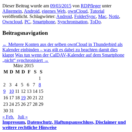
Dieser Beitrag wurde am
09/03/2015
von
RDPfleger
unter
Allgemein
,
Android
,
eigenes Web
,
ownCloud
,
Tutorial
veröffentlicht. Schlagwörter:
Android
,
FolderSync
,
Mac
,
Notiz
,
Owncloud
,
PC
,
Smartphone
,
Synchronisation
,
ToDo
.
Beitragsnavigation
←
Mehrere Konten aus der selben ownCloud in Thunderbird als
Kalender einbinden – was gilt es dabei zu beachten damit dies
klappt
Was tun wenn der CalDAV-Kalender auf dem Smartphone
„nicht“ synchronisiert
→
März 2015
M
D
M
D
F
S
S
1
2
3
4
5
6
7
8
9
10
11
12
13
14
15
16
17
18
19
20
21
22
23
24
25
26
27
28
29
30
31
« Feb.
Juli »
Impressum
,
Datenschutz, Haftungsausschluss, Disclaimer und
weitere rechtliche Hinweise