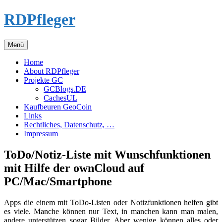
Zum
RDPfleger
Inhalt
springen
Menü
Home
About RDPfleger
Projekte GC
GCBlogs.DE
CachesUL
Kaufbeuren GeoCoin
Links
Rechtliches, Datenschutz, …
Impressum
ToDo/Notiz-Liste mit Wunschfunktionen
mit Hilfe der ownCloud auf
PC/Mac/Smartphone
Apps die einem mit ToDo-Listen oder Notizfunktionen helfen gibt
es viele. Manche können nur Text, in manchen kann man malen,
andere unterstützen sogar Bilder. Aber wenige können alles oder