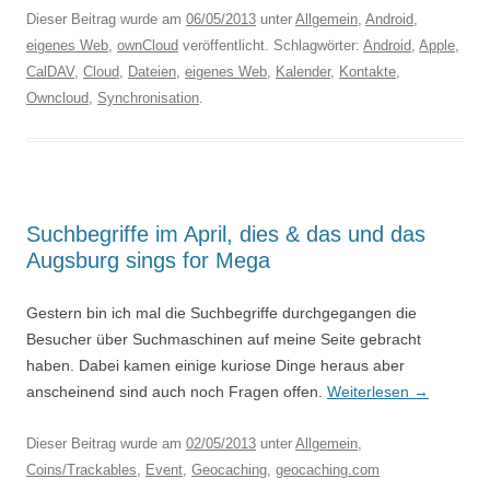
Dieser Beitrag wurde am
06/05/2013
unter
Allgemein
,
Android
,
eigenes Web
,
ownCloud
veröffentlicht. Schlagwörter:
Android
,
Apple
,
CalDAV
,
Cloud
,
Dateien
,
eigenes Web
,
Kalender
,
Kontakte
,
Owncloud
,
Synchronisation
.
Suchbegriffe im April, dies & das und das
Augsburg sings for Mega
Gestern bin ich mal die Suchbegriffe durchgegangen die
Besucher über Suchmaschinen auf meine Seite gebracht
haben. Dabei kamen einige kuriose Dinge heraus aber
anscheinend sind auch noch Fragen offen.
Weiterlesen
→
Dieser Beitrag wurde am
02/05/2013
unter
Allgemein
,
Coins/Trackables
,
Event
,
Geocaching
,
geocaching.com