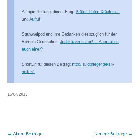
AlltagimRettungsdienst-Blog:
Prüfen.Rufen.Drücken…
und
Aufruf
Struwwelpod und ihre Gedanken diesbzüglich für den
Bereich Geocachen:
Jeder kann helfen! …Aber tut es
auch einer?
ShortUrl für diesen Beitrag:
http://s.rdpfleger.de/sn-
helfen1
15/04/2013
Beitragsnavigation
←
Ältere Beiträge
Neuere Beiträge
→