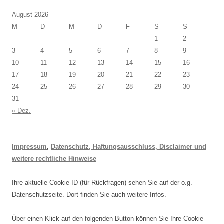
August 2026
M
D
M
D
F
S
S
1
2
3
4
5
6
7
8
9
10
11
12
13
14
15
16
17
18
19
20
21
22
23
24
25
26
27
28
29
30
31
« Dez.
Impressum
,
Datenschutz, Haftungsausschluss, Disclaimer und
weitere rechtliche Hinweise
Ihre aktuelle Cookie-ID (für Rückfragen) sehen Sie auf der o.g.
Datenschutzseite. Dort finden Sie auch weitere Infos.
Über einen Klick auf den folgenden Button können Sie Ihre Cookie-